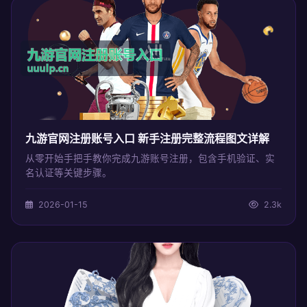
九游官网注册账号入口 新手注册完整流程图文详解
从零开始手把手教你完成九游账号注册，包含手机验证、实
名认证等关键步骤。
2026-01-15
2.3k