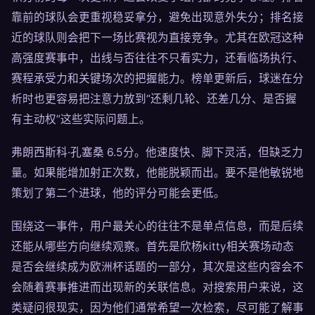
靠前的球队会更重视稳妥拿分，避免出现意外失分；排名接
近的球队则会把下一场比赛视为直接竞争。尤其在欧冠这种
高强度赛事中，出线与否往往不只看实力，还看临场执行、
赛程承受力和关键场次的把握能力。榜单更新后，球迷在分
析时也更容易把注意力放到“还剩几轮、还差几分、是否握
有主动权”这些实际问题上。
弗朗西斯科·孔塞桑 6.5分。他速度快、脚下灵活，但缺乏力
量。如果能增加射正次数，他能脱颖而出。要不是他敏锐地
策划了第二个进球，他的评分可能会更低。
围绕这一事件，用户最关心的往往不是单点信息，而是后续
还能从哪些方向继续观察。首先是欣杨kitty相关赛场动态
是否会继续成为欧洲杯话题的一部分，其次是这些内容会不
会随着赛事推进而出现新的关联信息。对搜索用户来说，这
类疑问很现实，因为他们通常希望一次检索，尽可能了解事