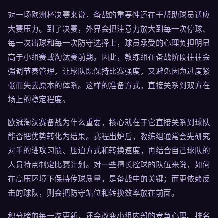
对一场欧洲杯决赛来说，备战的重要性还在于帮助球员适应
大赛压力。到了决赛，外界会把注意力放大到每一次停球、
每一次出球和每一次防守选择上，球员承受的心理负担明显
高于小组赛或淘汰赛前期。因此，教练组在备战阶段往往会
强调节奏管理，让球队既保持比赛强度，又避免因为过度紧
张而失去原本的体系。这样的准备方式，直接关系到双方在
场上的稳定程度。
欧冠淘汰赛备战为什么重要，核心就在于它直接关系到球队
能否把优势转化为结果。赛程出炉后，教练组通常会先研究
对手的进攻习惯、压迫方式和转换速度，再结合自己球队的
人员特点制定比赛计划。对一些擅长控球的队伍来说，如何
在高压环境下保持传球质量，是备战中的关键；而更依赖反
击的球队，则会把防守站位和转换效率放在前面。
积分榜的每一次更新，还会改变小组内部的竞争心理。排名