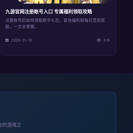
九游官网注册账号入口 专属福利领取攻略
注册账号后如何领取新手礼包、首充福利和每日签到奖
励，一文全掌握。
2026-01-10
3.1k
你的游戏之