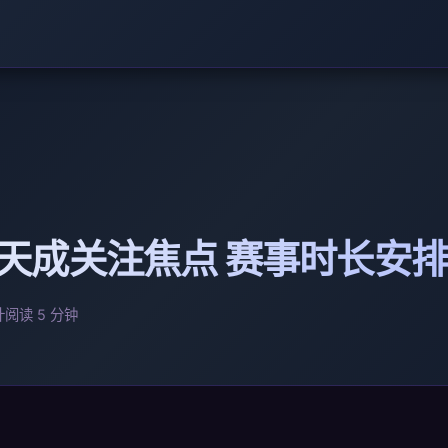
天成关注焦点 赛事时长安
阅读 5 分钟