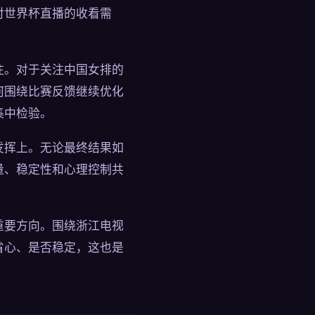
对世界杯直播的收看需
注。对于关注中国女排的
何围绕比赛反馈继续优化
集中检验。
发挥上。无论最终结果如
量、稳定性和心理控制共
重要方向。围绕浙江电视
省心、是否稳定，这也是