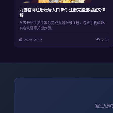
九游官网注册账号入口 新手注册完整流程图文详
解
从零开始手把手教你完成九游账号注册，包含手机验证、
实名认证等关键步骤。
2026-01-15
2.3k
通过九游