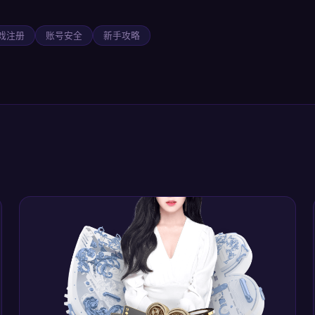
戏注册
账号安全
新手攻略