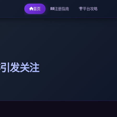
首页
注册指南
平台攻略
排引发关注