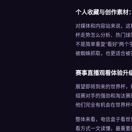
个人收藏与创作素材
对媒体和内容站来说，这
杯走势怎么分析、热门球
不是简单重复“看好”两
被蜘蛛抓取，也更适合被
赛事直播观看体验升
展望即将到来的世界杯，
组赛对手的强劲和淘汰赛
他们完全有机会在世界杯
整体来看，电信盒子看世
看方式一文读懂，最重要