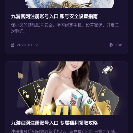
九游官网注册账号入口 账号安全设置指南
保护您的游戏账号安全，学习绑定手机、设置密保、开启二
次验证。
2026-01-12
1.8k
九游官网注册账号入口 专属福利领取攻略
注册账号后如何领取新手礼包、首充福利和每日签到奖励，