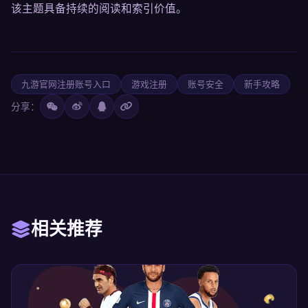
该主题具备持续的阅读和索引价值。
九游官网注册账号入口
游戏注册
账号安全
新手攻略
分享：
相关推荐