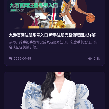
九游官网注册账号入口 新手注册完整流程图文详解
从零开始手把手教你完成九游账号注册，包含手机验证、实
名认证等关键步骤。
2026-01-15
2.3k