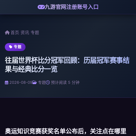
九游官网注册账号入口
首页
/
资讯
/
专题
专题
往届世界杯比分冠军回顾：历届冠军赛事结
果与经典比分一览
2026-08-09
专题
预计阅读 5 分钟
奥运知识竞赛获奖名单公布后，关注点在哪里