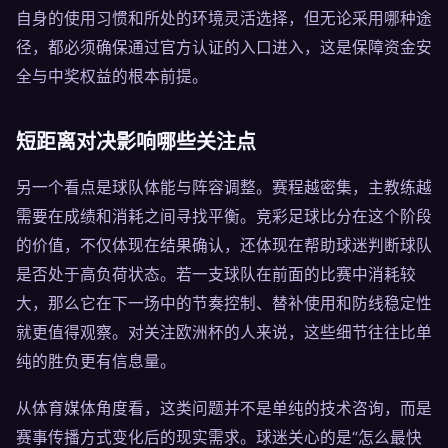
自身的使用习惯和所处的环境灵活选择，但无论采用哪种途
径，都必须确保通过官方认证的入口进入，这是保障资金安
全与中奖权益的根本前提。
短距离对决影响哪些关注点
另一个看点是球队体能与阵容调整。赛程越密集，主教练越
需要在成绩和消耗之间寻找平衡。竞彩足球比分在这个阶段
的价值，不仅体现在结果确认，还体现在帮助球迷判断球队
是否处于高负荷状态。若一支球队在前面的比赛中消耗较
大，那么它在下一场中的节奏控制、替补使用和防线稳定性
就更值得观察。对关注欧洲杯的人来说，这些细节往往比单
纯的胜负更有信息量。
从体育媒体角度看，这类问题并不是单纯的技术咨询，而是
赛事传播方式变化后的现实需求。球迷关心的是“怎么最快