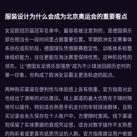
服装设计为什么会成为北京奥运会的重要看点
女足欧冠历届冠军名单中，最容易被注意到的，是德国俱乐
部在相当长一段时间里占据重要位置。早期欧洲女足赛事体
系尚在成形阶段，德国球队凭借联赛稳定性、训练体系和整
体组织能力，往往更能在淘汰赛里保持优势。这种阶段性的
领先，让“德国女足俱乐部强势”成为不少球迷回顾历史时的
第一印象，也构成了欧洲女足霸主更迭轨迹的起点。
两种购买渠道在便利性与体验感上各有侧重，官方指南对此
也给出了清晰的对比建议。线上渠道的最大优势在于随时随
地可以操作，特别适合熟悉手机支付的年轻球迷群体，且购
买记录会永久保存在个人账户中，方便随时查阅。线下渠道
则保留了实体票据的直观凭证感，适合对数字操作不太熟悉
的购彩者或更喜欢纸质凭证的人群。官方指南建议用户根据