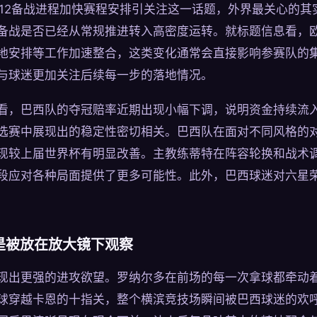
012备战进程加快赛程安排引关注这一话题，外界最关心的其
备战是否已经从常规推进转入高密度运转。就标题信息看，
地安排等工作加速整合，这类变化通常会直接影响参赛队的
与球迷更加关注后续每一步的落地情况。
看，巴西队的夺冠赔率近期出现小幅下调，说明资金持续流
选赛中展现出的稳定性密切相关。巴西队在面对不同风格的
现较上届世界杯有明显改善。主教练蒂特在阵容轮换和战术
段应对各种局面提供了更多可能性。此外，巴西球迷对六星
是被放在放大镜下观察
现出更强的进攻欲望。罗纳尔多在前场的每一次拿球都牵动
球穿越卡恩的十指关，整个横滨竞技场瞬间被巴西球迷的欢