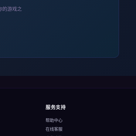
你的游戏之
服务支持
帮助中心
在线客服