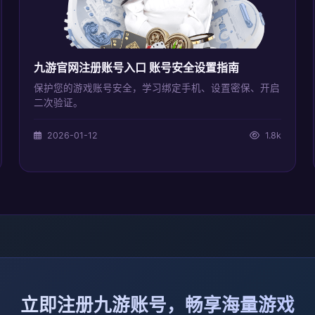
九游官网注册账号入口 账号安全设置指南
保护您的游戏账号安全，学习绑定手机、设置密保、开启
二次验证。
2026-01-12
1.8k
立即注册九游账号，畅享海量游戏