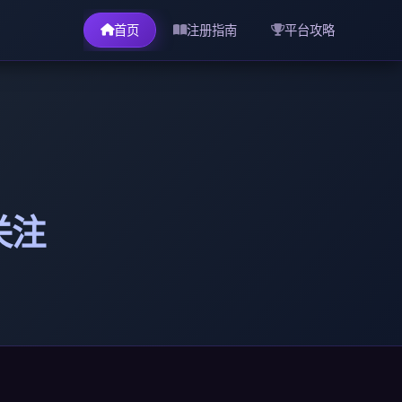
首页
注册指南
平台攻略
关注