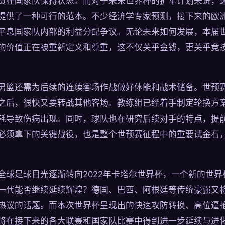
员在国家队保持状态。而对于未来世界杯的扩军计划来说，
提供了一种可行的范本。不少经济学专家预测，接下来的欧
平息国家队内部的利益分配争议。无论未来如何发展，本届
的价值正在被重新定义和尊重，这不仅关乎金钱，更关乎竞
男篮还需为后续的连续客场作战做好体能和战术储备。世预
之后，很快又要转战其他客场。教练组已经着手制定轮换方
耗导致伤病出现。同时，球队也在研究后续对手的特点，提
必须拿下的关键战役，也是整个世预赛征程中的重要试金石
全球足球目光逐渐转向2022年卡塔尔世界杯，一个新的世
一代能否继续延续辉煌？德国、巴西、阿根廷等传统豪强又
热议的话题。而本次世界杯呈现出的快速攻防转换、高位逼
将在接下来的各大联赛和国家队比赛中得到进一步延续与进