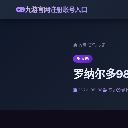
九游官网注册账号入口
首页
/
资讯
/
专题
专题
罗纳尔多9
2026-08-08
专题
预计