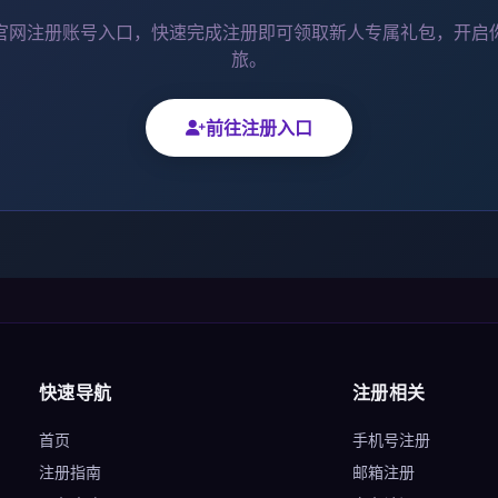
官网注册账号入口，快速完成注册即可领取新人专属礼包，开启
旅。
前往注册入口
快速导航
注册相关
首页
手机号注册
注册指南
邮箱注册